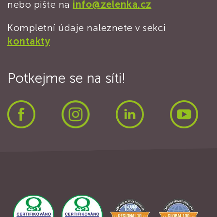
nebo pište na
info@zelenka.cz
Kompletní údaje naleznete v sekci
kontakty
Potkejme se na síti!
Facebook
Instagram
LinkedIn
Yout