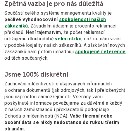
Zpětná vazba je pro nás důležitá
Součástí celého systému managementu kvality je
pečlivé vyhodnocování
spokojenosti našich
zákazníků
. Zásadním údajem je procento reklamací
překladů. Není tajemstvím, že počet reklamací
udržujeme dlouhodobě
velmi nízko
, což se nám vrací
v podobě loajality našich zákazníků. A získávání nových
zákazníků nám potom usnadňují
spokojené reference
od těch současných.
Jsme 100% diskrétní
Zachování mlčenlivosti o utajovaných informacích
a ochrana dokumentů (jak zdrojových, tak i přeložených)
jsou naprostou samozřejmostí. Všechny vámi
poskytnuté informace považujeme za důvěrné a každý
z našich zaměstnanců i překladatelů podepisuje
Dohodu o mlčenlivosti (NDA).
Vaše firemní nebo
osobní data se nikdy nedostanou do rukou třetím
stranám.