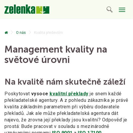
Togg
navig
O nás
Kvalita především
Management kvality na
světové úrovni
Na kvalitě nám skutečně záleží
Poskytovat
vysoce
kvalitní překlady
je snem každé
překladatelské agentury. A
z
pohledu zákazníka je právě
kvalita základním parametrem při výběru dodavatele
překladů. Jak ale může překladatelská agentura dát
najevo, že zrovna její překlady jsou kvalitní? Odpověď je
prostá: Bude pracovat v
souladu s
mezinárodně
uznávanými normami
ISO 9001
a
ISO 17100
.