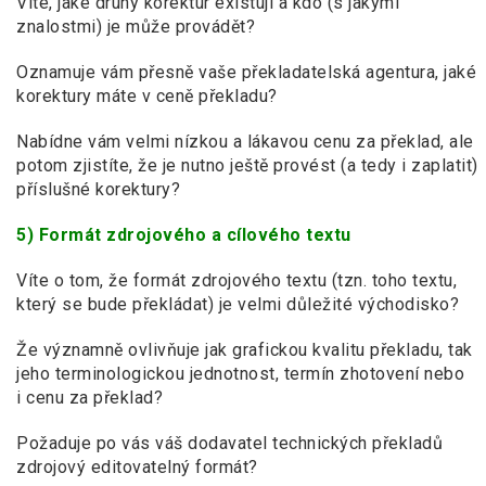
Víte, jaké druhy korektur existují a kdo (s jakými
znalostmi) je může provádět?
Oznamuje vám přesně vaše překladatelská agentura, jaké
korektury máte v ceně překladu?
Nabídne vám velmi nízkou a lákavou cenu za překlad, ale
potom zjistíte, že je nutno ještě provést (a tedy i zaplatit)
příslušné korektury?
5) Formát zdrojového a cílového textu
Víte o tom, že formát zdrojového textu (tzn. toho textu,
který se bude překládat) je velmi důležité východisko?
Že významně ovlivňuje jak grafickou kvalitu překladu, tak
jeho terminologickou jednotnost, termín zhotovení nebo
i cenu za překlad?
Požaduje po vás váš dodavatel technických překladů
zdrojový editovatelný formát?