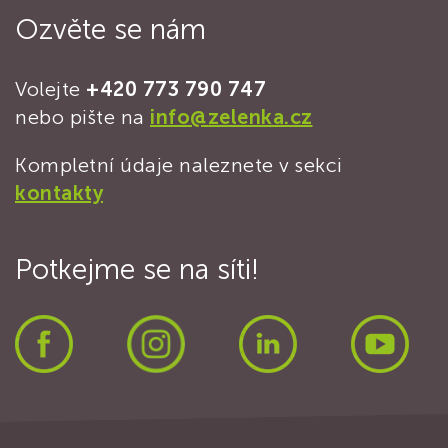
Ozvěte se nám
Volejte
+420 773 790 747
nebo pište na
info@zelenka.cz
Kompletní údaje naleznete v sekci
kontakty
Potkejme se na síti!
Facebook
Instagram
LinkedIn
Yout