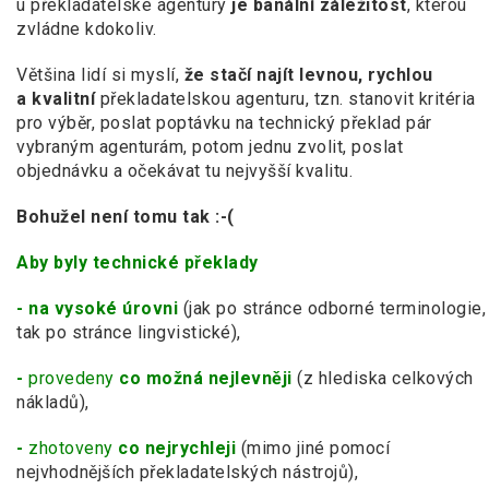
u překladatelské agentury
je banální záležitost
, kterou
zvládne kdokoliv.
Většina lidí si myslí,
že stačí najít levnou, rychlou
a kvalitní
překladatelskou agenturu, tzn. stanovit kritéria
pro výběr, poslat poptávku na technický překlad pár
vybraným agenturám, potom jednu zvolit, poslat
objednávku a očekávat tu nejvyšší kvalitu.
Bohužel není tomu tak :-(
Aby byly technické překlady
- na vysoké úrovni
(jak po stránce odborné terminologie,
tak po stránce lingvistické),
-
provedeny
co možná nejlevněji
(z hlediska celkových
nákladů),
-
zhotoveny
co nejrychleji
(mimo jiné pomocí
nejvhodnějších překladatelských nástrojů),