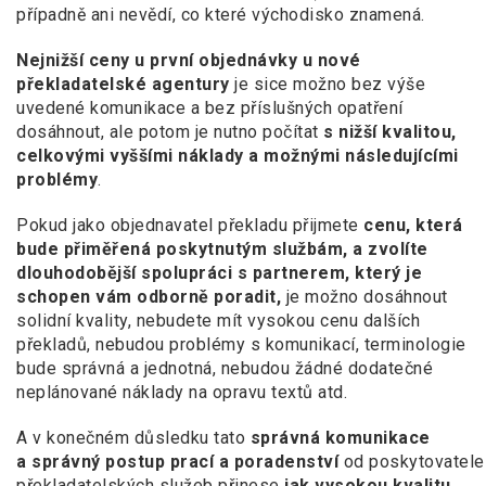
případně ani nevědí, co které východisko znamená.
Nejnižší ceny u první objednávky u nové
překladatelské agentury
je sice možno bez výše
uvedené komunikace a bez příslušných opatření
dosáhnout, ale potom je nutno počítat
s nižší kvalitou,
celkovými vyššími náklady a možnými následujícími
problémy
.
Pokud jako objednavatel překladu přijmete
cenu, která
bude přiměřená poskytnutým službám, a zvolíte
dlouhodobější spolupráci s partnerem, který je
schopen vám odborně poradit,
je možno dosáhnout
solidní kvality, nebudete mít vysokou cenu dalších
překladů, nebudou problémy s komunikací, terminologie
bude správná a jednotná, nebudou žádné dodatečné
neplánované náklady na opravu textů atd.
A v konečném důsledku tato
správná komunikace
a správný postup prací a poradenství
od poskytovatele
překladatelských služeb přinese
jak vysokou kvalitu