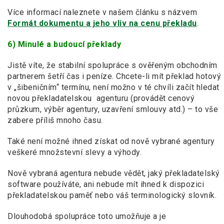
Více informací naleznete v našem článku s názvem
Formát dokumentu a jeho vliv na cenu překladu
.
6) Minulé a budoucí překlady
Jistě víte, že stabilní spolupráce s ověřeným obchodním
partnerem šetří čas i peníze. Chcete-li mít překlad hotový
v „šibeničním“ termínu, není možno v té chvíli začít hledat
novou překladatelskou agenturu (provádět cenový
průzkum, výběr agentury, uzavření smlouvy atd.) – to vše
zabere příliš mnoho času.
Také není možné ihned získat od nově vybrané agentury
veškeré množstevní slevy a výhody.
Nově vybraná agentura nebude vědět, jaký překladatelský
software používáte, ani nebude mít ihned k dispozici
překladatelskou paměť nebo váš terminologický slovník.
Dlouhodobá spolupráce toto umožňuje a je