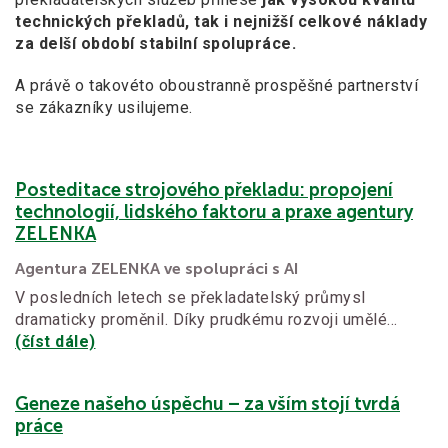
technických překladů, tak i nejnižší celkové náklady
za delší období stabilní spolupráce.
A právě o takovéto oboustranně prospěšné partnerství
se zákazníky usilujeme.
Posteditace strojového překladu: propojení
technologií, lidského faktoru a praxe agentury
ZELENKA
Agentura ZELENKA ve spolupráci s AI
V posledních letech se překladatelský průmysl
dramaticky proměnil. Díky prudkému rozvoji umělé…
(číst dále)
Geneze našeho úspěchu – za vším stojí tvrdá
práce