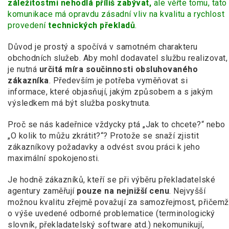
záležitostmi nehodlá příliš zabývat,
ale věřte tomu, tato
komunikace má opravdu zásadní vliv na kvalitu a rychlost
provedení
technických překladů
.
Důvod je prostý a spočívá v samotném charakteru
obchodních služeb. Aby mohl dodavatel službu realizovat,
je nutná
určitá míra součinnosti obsluhovaného
zákazníka
. Především je potřeba vyměňovat si
informace, které objasňují, jakým způsobem a s jakým
výsledkem má být služba poskytnuta.
Proč se nás kadeřnice vždycky ptá „Jak to chcete?“ nebo
„O kolik to můžu zkrátit?“? Protože se snaží zjistit
zákazníkovy požadavky a odvést svou práci k jeho
maximální spokojenosti.
Je hodně zákazníků, kteří se při výběru překladatelské
agentury zaměřují
pouze na nejnižší cenu
. Nejvyšší
možnou kvalitu zřejmě považují za samozřejmost, přičemž
o výše uvedené odborné problematice (terminologický
slovník, překladatelský software atd.) nekomunikují,