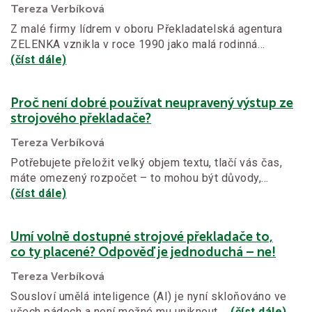
Tereza Verbíková
Z malé firmy lídrem v oboru Překladatelská agentura
ZELENKA vznikla v roce 1990 jako malá rodinná…
(číst dále)
Proč není dobré používat neupravený výstup ze
strojového překladače?
Tereza Verbíková
Potřebujete přeložit velký objem textu, tlačí vás čas,
máte omezený rozpočet – to mohou být důvody,…
(číst dále)
Umí volně dostupné strojové překladače to,
co ty placené? Odpověď je jednoduchá – ne!
Tereza Verbíková
Sousloví umělá inteligence (AI) je nyní skloňováno ve
všech pádech a není možné mu uniknout.…
(číst dále)