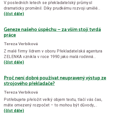
V posledních letech se překladatelský průmysl
dramaticky proměnil. Díky prudkému rozvoji umělé…
(číst dále)
Geneze našeho úspěchu – za vším stojí tvrdá
práce
Tereza Verbíková
Z malé firmy lídrem v oboru Překladatelská agentura
ZELENKA vznikla v roce 1990 jako malá rodinná…
(číst dále)
Proč není dobré používat neupravený výstup ze
strojového překladače?
Tereza Verbíková
Potřebujete přeložit velký objem textu, tlačí vás čas,
máte omezený rozpočet – to mohou být důvody,…
(číst dále)