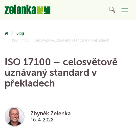
Togg
navig
Blog
ISO 17100 – celosvětově uznávaný standard v překladech
ISO 17100 – celosvětově
uznávaný standard v
překladech
Zbyněk Zelenka
16. 4. 2023