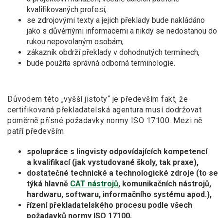
kvalifikovaných profesí,
se zdrojovými texty a jejich překlady bude nakládáno
jako s důvěrnými informacemi a nikdy se nedostanou do
rukou nepovolaným osobám,
zákazník obdrží překlady v dohodnutých termínech,
bude použita správná odborná terminologie.
Důvodem této „vyšší jistoty“ je především fakt, že
certifikovaná překladatelská agentura musí dodržovat
poměrně přísné požadavky normy ISO 17100. Mezi ně
patří především
spolupráce s lingvisty odpovídajících kompetencí
a kvalifikací (jak vystudované školy, tak praxe),
dostatečné technické a technologické zdroje (to se
týká hlavně
CAT nástrojů
, komunikačních nástrojů,
hardwaru, softwaru, informačního systému apod.),
řízení překladatelského procesu podle všech
požadavků normy ISO 17100,