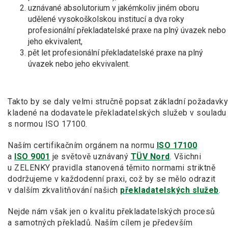
uznávané absolutorium v jakémkoliv jiném oboru
udělené vysokoškolskou institucí a dva roky
profesionální překladatelské praxe na plný úvazek nebo
jeho ekvivalent,
pět let profesionální překladatelské praxe na plný
úvazek nebo jeho ekvivalent.
Takto by se daly velmi stručně popsat základní požadavky
kladené na dodavatele překladatelských služeb v souladu
s normou ISO 17100.
Naším certifikačním orgánem na normu
ISO 17100
a
ISO 9001
je světově uznávaný
TÜV Nord
. Všichni
u ZELENKY pravidla stanovená těmito normami striktně
dodržujeme v každodenní praxi, což by se mělo odrazit
v dalším zkvalitňování našich
překladatelských služeb
.
Nejde nám však jen o kvalitu překladatelských procesů
a samotných překladů. Naším cílem je především