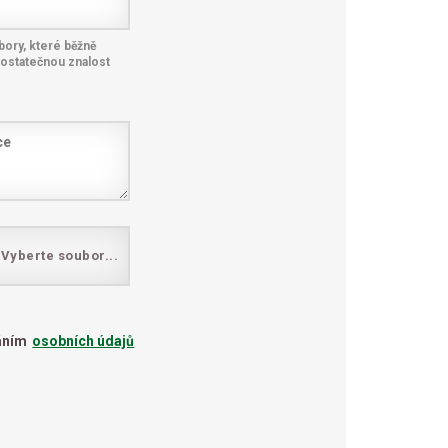
bory, které běžně
dostatečnou znalost
Vyberte soubor...
áním
osobních údajů