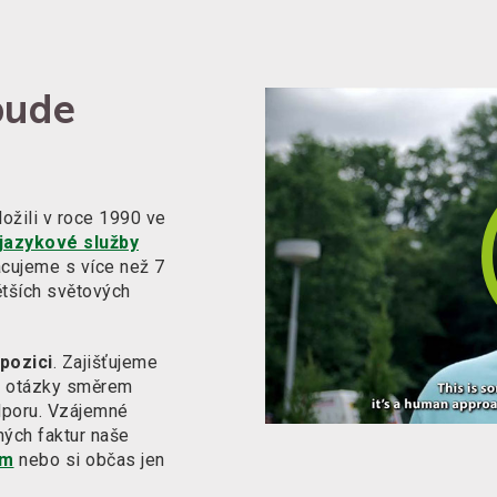
bude
žili v roce 1990 ve
jazykové služby
acujeme s více než 7
ětších světových
pozici
. Zajišťujeme
né otázky směrem
dporu. Vzájemné
ých faktur naše
em
nebo si občas jen