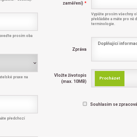
zaměření)
*
Vypište prosím všechny o
překládáte a máte pro ně 
terminologie.
í, uveďte prosím oba
Zpráva
Vložte životopis
atelské praxe na
Procházet
(max. 10MB)
Souhlasím se zpracov
máte předchozí