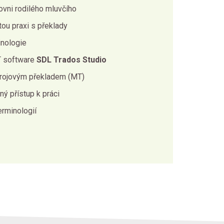
ovni rodilého mluvčího
tou praxi s překlady
inologie
AT software
SDL Trados Studio
trojovým překladem (MT)
ný přístup k práci
erminologií