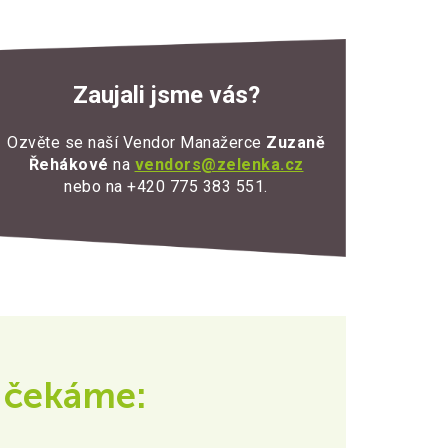
Zaujali jsme vás?
Ozvěte se naší Vendor Manažerce
Zuzaně
Řehákové
na
vendors@zelenka.cz
nebo
na
+420
775
383
551.
 čekáme: