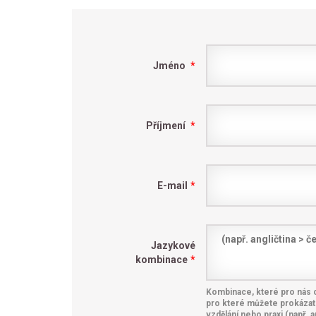
Jméno
*
Příjmení
*
E-mail
*
Jazykové
kombinace
*
Kombinace, které pro nás c
pro které můžete prokázat
vzdělání nebo praxi (např. an