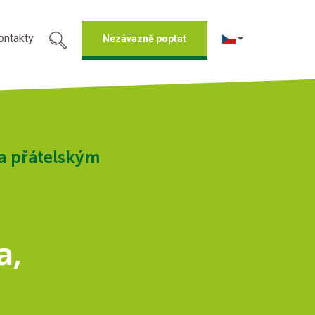
ontakty
Nezávazně poptat
a přátelským
a,