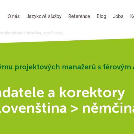
O nás
Jazykové služby
Reference
Blog
Jobs
K
bo slovenština > němčina, různé obory)
ýmu projektových manažerů s férovým 
datele a korektory
lovenština > němčin