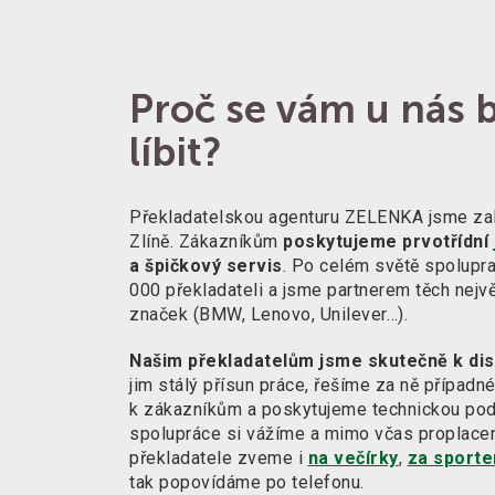
Proč se vám u nás 
líbit?
Překladatelskou agenturu ZELENKA jsme zalo
Zlíně. Zákazníkům
poskytujeme prvotřídní
a špičkový servis
. Po celém světě spolupr
000 překladateli a jsme partnerem těch nejv
značek (BMW, Lenovo, Unilever…).
Našim překladatelům jsme skutečně k dis
jim stálý přísun práce, řešíme za ně případ
k zákazníkům a poskytujeme technickou po
spolupráce si vážíme a mimo včas proplacen
překladatele zveme i
na večírky
,
za sport
tak popovídáme po telefonu.