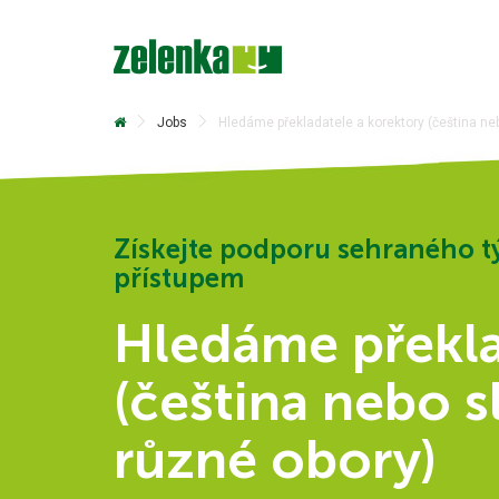
Jobs
Hledáme překladatele a korektory (čeština ne
Získejte podporu sehraného t
přístupem
Hledáme překla
(čeština nebo s
různé obory)