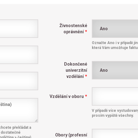
Živnostenské
oprávnění
*
Označte Ano i v případě ji
která Vám umožňuje faktu
Dokončené
univerzitní
vzdělání
*
Vzdělání v oboru
*
V případě více vystudova
prosím vypiště všechny.
hcete překládat a
 dostatečné
Obory (profesní
gličtina > čeština).