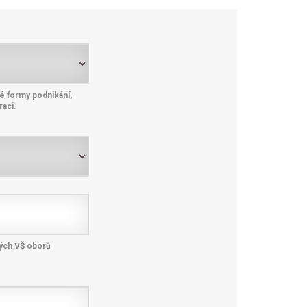
né formy podnikání,
raci.
ných VŠ oborů