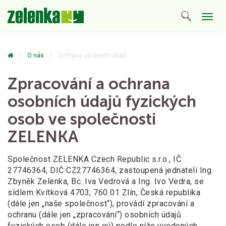
Togg
navig
O nás
Ochrana osobních údajů
Zpracování a ochrana
osobních
údajů fyzických
osob
ve společnosti
ZELENKA
Společnost ZELENKA Czech Republic s.r.o., IČ
27746364, DIČ CZ27746364, zastoupená jednateli Ing.
Zbyněk Zelenka, Bc. Iva Vedrová a Ing. Ivo Vedra, se
sídlem Kvítková 4703, 760 01 Zlín, Česká republika
(dále jen „naše společnost“), provádí zpracování a
ochranu (dále jen „zpracování“) osobních údajů
fyzických osob (dále jen oú) podle níže uvedených