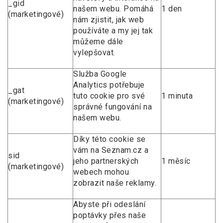
_gid
našem webu. Pomáhá
1 den
(marketingové)
nám zjistit, jak web
používáte a my jej tak
můžeme dále
vylepšovat.
Služba Google
Analytics potřebuje
_gat
tuto cookie pro své
1 minuta
(marketingové)
správné fungování na
našem webu.
Díky této cookie se
vám na Seznam.cz a
sid
jeho partnerských
1 měsíc
(marketingové)
webech mohou
zobrazit naše reklamy.
Abyste při odeslání
poptávky přes naše