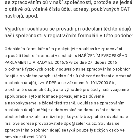
se zpracováním oú v naší společnosti, protože se jedná
o citlivé oú, včetně čísla účtu, adresy, používaných CAT
nástrojů, apod.
Vyjádření souhlasu se provádí při odeslání těchto údajů
naší společnosti v registračním formuláři v této podobě:
Odesláním formuláře nám poskytujete souhlas ke zpracování
a použití těchto informací v souladu s NAŘÍZENÍM EVROPSKÉHO
PARLAMENTU A RADY EU 2016/679 ze dne 27. dubna 2016
o ochraně fyzických osob v souvislosti se zpracováním osobních
údajů a o volném pohybu těchto údajů (obecné nařízení o ochraně
osobních údajů), tzv. GDPR a se zákonem č. 101/2000 Sb.,
o ochraně osobních údajů a to výhradně pro účely naší vzájemné
spolupráce. Tyto informace považujeme za důvěrné
a neposkytneme je žádné třetí straně. Souhlas se zpracováním
osobních údajů udělujete dobrovolně na dobu trvání našeho
obchodního vztahu a můžete jej kdykoliv bezplatně odvolat na e-
mailové adrese provozovatele dpo@zelenka.cz. Souhlas se
zpracováním osobních údajů se týká pouze fyzických osob ve
smyslu nařízení GDPR.