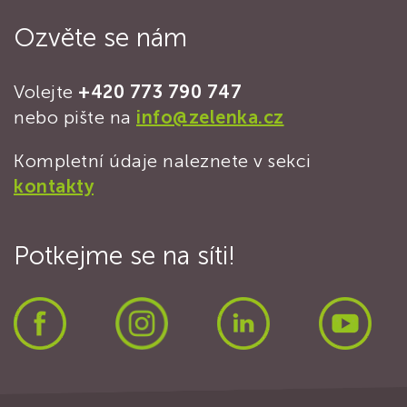
Ozvěte se nám
Volejte
+420 773 790 747
nebo pište na
info@zelenka.cz
Kompletní údaje naleznete v sekci
kontakty
Potkejme se na síti!
Facebook
Instagram
LinkedIn
Yout