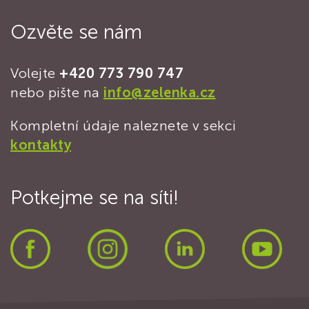
Ozvěte se nám
Volejte
+420 773 790 747
nebo pište na
info@zelenka.cz
Kompletní údaje naleznete v sekci
kontakty
Potkejme se na síti!
Facebook
Instagram
LinkedIn
Yout