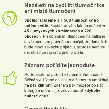
Nezáleží na bydlišti tlumočníka
ani místě tlumočení
Spolupracujeme s 1 500 tlumočníky po
celém světě
. Zajistíme vám tak tlumočení ve
45+ jazykových kombinacích a 220
oborech
. Při objednání tlumočení na dálku je
navíc mnohem pravděpodobnější, že tlumočník
bude moci zakázku přijmout, protože nemusí
například cestovat z jiného státu.
Záznam pořídíte jednoduše
Potřebujete si pořídit záznam z tlumočení?
Běžně využívané on-line platformy to umožňují
na pár kliknutí
. Záznam pak můžete poslat
kolegům nebo si jej znovu pustit
kdykoliv
budete chtít
.
Časová flexibilita