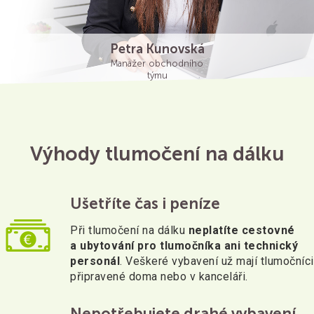
Petra Kunovská
Manažer obchodního
týmu
Výhody tlumočení na dálku
Ušetříte čas i peníze
Při tlumočení na dálku
neplatíte cestovné
a ubytování pro tlumočníka ani technický
personál
. Veškeré vybavení už mají tlumočníci
připravené doma nebo v kanceláři.
Nepotřebujete drahé vybavení