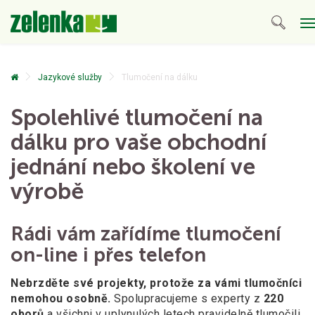
T
n
Jazykové služby
Tlumočení na dálku
Spolehlivé tlumočení na
dálku
pro vaše obchodní
jednání
nebo školení ve
výrobě
Rádi vám zařídíme tlumočení
on-line i přes telefon
Nebrzděte své projekty, protože za vámi tlumočníci
nemohou osobně.
Spolupracujeme s experty z
220
oborů
a všichni v uplynulých letech pravidelně tlumočili