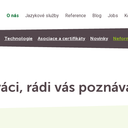
O nás
Jazykové služby
Reference
Blog
Jobs
K
Technologie
Asociace a certifikáty
Novinky
Neform
ráci, rádi vás pozná