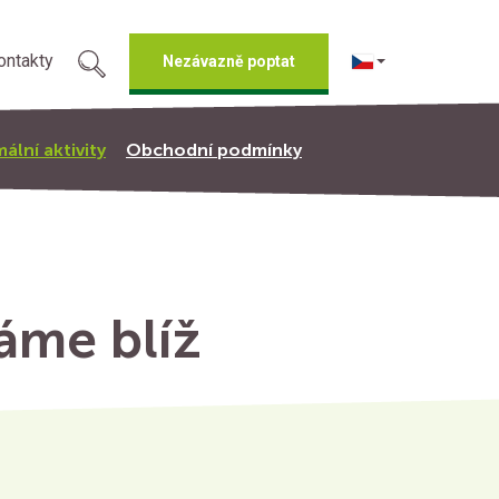
ontakty
Nezávazně poptat
ální aktivity
Obchodní podmínky
váme blíž