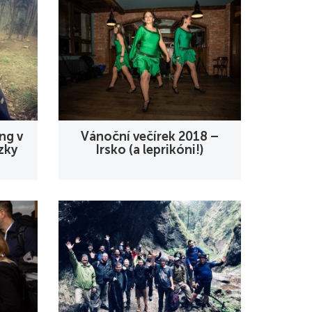
ng v
Vánoční večírek 2018 –
zky
Irsko (a leprikóni!)