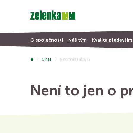
O společnosti
Náš tým
Kvalita především
O nás
Neformální aktivity
Není to jen o p