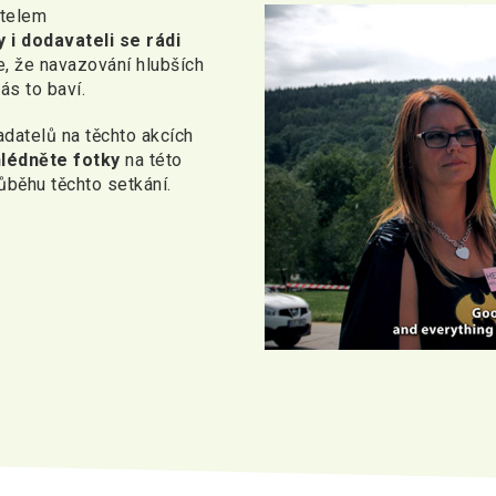
atelem
 i dodavateli se rádi
e, že navazování hlubších
ás to baví.
adatelů na těchto akcích
hlédněte fotky
na této
růběhu těchto setkání.