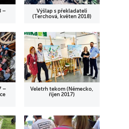
8 –
Výšlap s překladateli
(Terchová, květen 2018)
7 –
Veletrh tekom (Německo,
oce
říjen 2017)