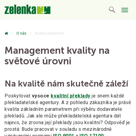
Togg
navig
O nás
Kvalita především
Management kvality na
světové úrovni
Na kvalitě nám skutečně záleží
Poskytovat
vysoce
kvalitní překlady
je snem každé
překladatelské agentury. A
z
pohledu zákazníka je právě
kvalita základním parametrem při výběru dodavatele
překladů. Jak ale může překladatelská agentura dát
najevo, že zrovna její překlady jsou kvalitní? Odpověď je
prostá: Bude pracovat v
souladu s
mezinárodně
uznávanými normami
ISO 9001
a
ISO 17100
.