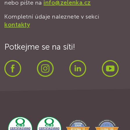
nebo pište na
info@zelenka.cz
Kompletní údaje naleznete v sekci
kontakty
Potkejme se na síti!
Facebook
Instagram
LinkedIn
Yout