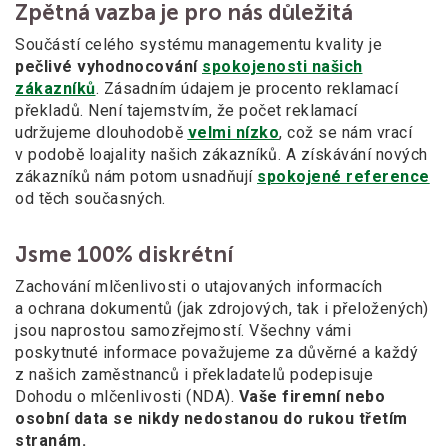
Zpětná vazba je pro nás důležitá
Součástí celého systému managementu kvality je
pečlivé vyhodnocování
spokojenosti našich
zákazníků
. Zásadním údajem je procento reklamací
překladů. Není tajemstvím, že počet reklamací
udržujeme dlouhodobě
velmi nízko
, což se nám vrací
v podobě loajality našich zákazníků. A získávání nových
zákazníků nám potom usnadňují
spokojené reference
od těch současných.
Jsme 100% diskrétní
Zachování mlčenlivosti o utajovaných informacích
a ochrana dokumentů (jak zdrojových, tak i přeložených)
jsou naprostou samozřejmostí. Všechny vámi
poskytnuté informace považujeme za důvěrné a každý
z našich zaměstnanců i překladatelů podepisuje
Dohodu o mlčenlivosti (NDA).
Vaše firemní nebo
osobní data se nikdy nedostanou do rukou třetím
stranám.