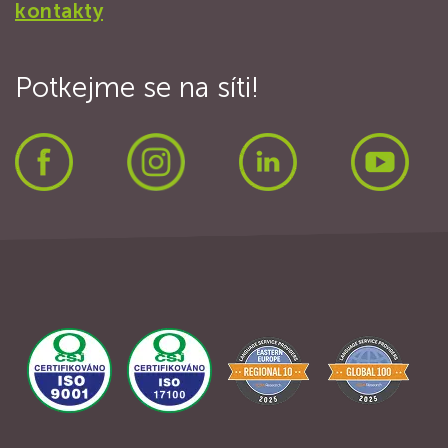
kontakty
Potkejme se na síti!
Facebook
Instagram
LinkedIn
Yout