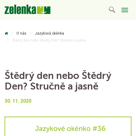
Togg
navig
O nás
Jazyková okénka
Štědrý den nebo Štědrý Den? Stručně a jasně
Štědrý den nebo Štědrý
Den? Stručně a jasně
30. 11. 2020