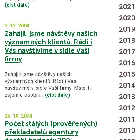
(číst dále)
2021
2020
3. 12.
2004
2019
Zahájili jsme návštěvy našich
2018
významných klientů. Rádi i
Vás navštívíme v sídle Vaší
2017
firmy
2016
2015
Zahájili jsme návštěvy našich
významných klientů. Rádi i Vás
2014
navštívíme v sídle Vaší firmy. Máte-li
zájem o osobní…
(číst dále)
2013
2012
25. 10.
2004
2011
Počet stálých (prověřených)
2010
překladatelů agentury