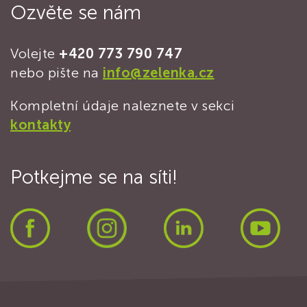
Ozvěte se nám
Volejte
+420 773 790 747
nebo pište na
info@zelenka.cz
Kompletní údaje naleznete v sekci
kontakty
Potkejme se na síti!
Facebook
Instagram
LinkedIn
Yout