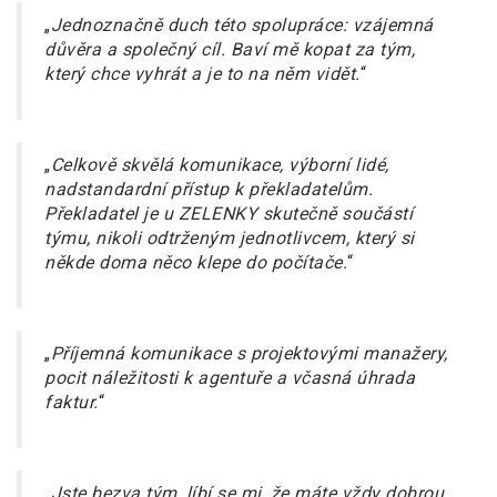
„
Jednoznačně duch této spolupráce: vzájemná
důvěra a společný cíl. Baví mě kopat za tým,
který chce vyhrát a je to na něm vidět.
“
„
Celkově skvělá komunikace, výborní lidé,
nadstandardní přístup k překladatelům.
Překladatel je u ZELENKY skutečně součástí
týmu, nikoli odtrženým jednotlivcem, který si
někde doma něco klepe do počítače.
“
„
Příjemná komunikace s projektovými manažery,
pocit náležitosti k agentuře a včasná úhrada
faktur.
“
„
Jste bezva tým, líbí se mi, že máte vždy dobrou