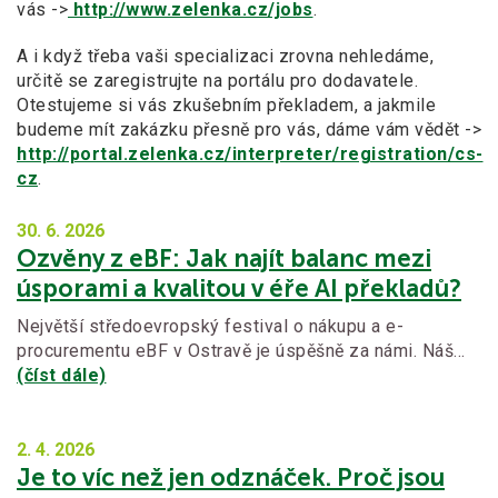
vás ->
http://www.zelenka.cz/jobs
.
A i když třeba vaši specializaci zrovna nehledáme,
určitě se zaregistrujte na portálu pro dodavatele.
Otestujeme si vás zkušebním překladem, a jakmile
budeme mít zakázku přesně pro vás, dáme vám vědět ->
http://portal.zelenka.cz/interpreter/registration/cs-
cz
.
30. 6.
2026
Ozvěny z eBF: Jak najít balanc mezi
úsporami a kvalitou v éře AI překladů?
Největší středoevropský festival o nákupu a e-
procurementu eBF v Ostravě je úspěšně za námi. Náš…
(číst dále)
2. 4.
2026
Je to víc než jen odznáček. Proč jsou