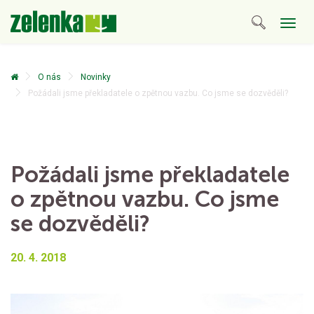
Togg
navig
O nás
Novinky
Požádali jsme překladatele o zpětnou vazbu. Co jsme se dozvěděli?
Požádali jsme překladatele
o zpětnou vazbu. Co jsme
se dozvěděli?
20. 4. 2018