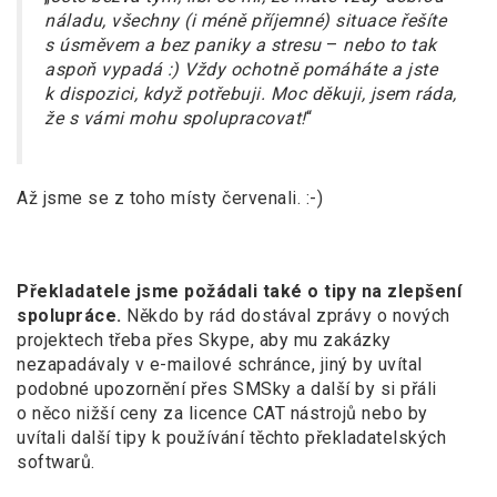
náladu, všechny (i méně příjemné) situace řešíte
s úsměvem a bez paniky a stresu
–
nebo to tak
aspoň vypadá :) Vždy ochotně pomáháte a jste
k dispozici, když potřebuji. Moc děkuji, jsem ráda,
že s vámi mohu spolupracovat!
“
Až jsme se z toho místy červenali. :-)
Překladatele jsme požádali také o tipy na zlepšení
spolupráce.
Někdo by rád dostával zprávy o nových
projektech třeba přes Skype, aby mu zakázky
nezapadávaly v e-mailové schránce, jiný by uvítal
podobné upozornění přes SMSky a další by si přáli
o něco nižší ceny za licence CAT nástrojů nebo by
uvítali další tipy k používání těchto překladatelských
softwarů.