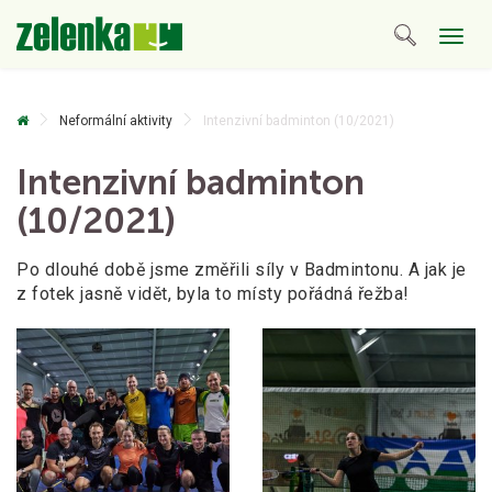
Togg
navig
Neformální aktivity
Intenzivní badminton (10/2021)
Intenzivní badminton
(10/2021)
Po dlouhé době jsme změřili síly v Badmintonu. A jak je
z fotek jasně vidět, byla to místy pořádná řežba!