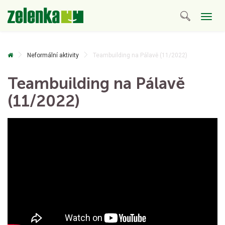
Togg
navig
Neformální aktivity
Teambuilding na Pálavě (11/2022)
Teambuilding na Pálavě
(11/2022)