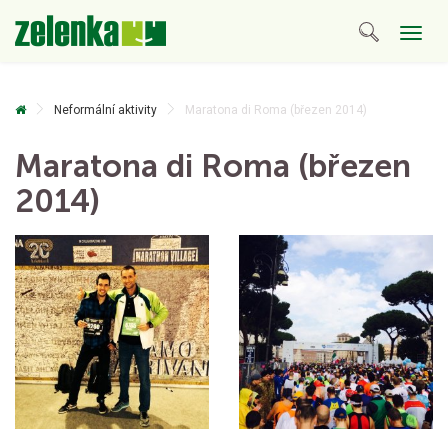
Togg
navig
Neformální aktivity
Maratona di Roma (březen 2014)
Maratona di Roma (březen
2014)