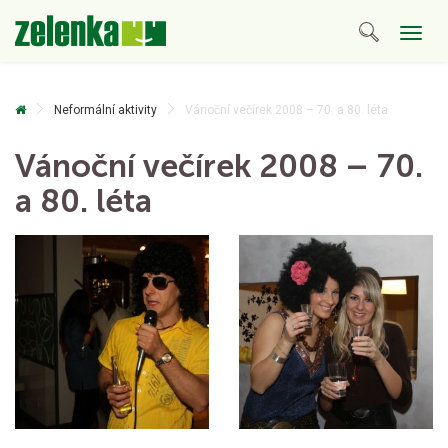
Togg
navig
Neformální aktivity
Vánoční večírek 2008 – 70. a 80. léta
Vánoční večírek 2008 – 70.
a 80. léta