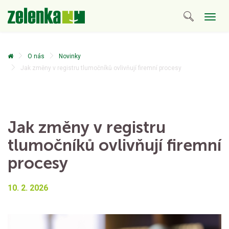
Togg
navig
O nás
Novinky
Jak změny v registru tlumočníků ovlivňují firemní procesy
Jak změny v registru
tlumočníků ovlivňují firemní
procesy
10. 2. 2026