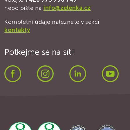
nebo pište na
info@zelenka.cz
Kompletní údaje naleznete v sekci
kontakty
Potkejme se na síti!
Facebook
Instagram
LinkedIn
Yout