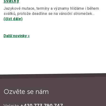
svátky
Jazykové mutace, termíny a významy hlídáme i během
svátků, protože deadline se na vánoční stromeček…
(číst dále)
Další novinky »
Ozvěte se nám
Volejte
+420 773 790 747