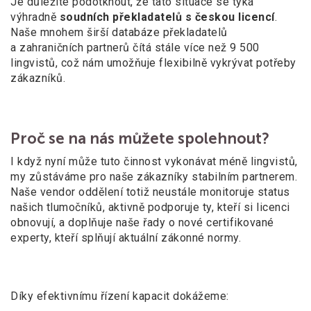
Je důležité podotknout, že tato situace se týká
výhradně
soudních překladatelů s českou licencí
.
Naše mnohem širší databáze překladatelů
a
zahraničních partnerů čítá stále více než 9 500
lingvistů, což nám umožňuje flexibilně vykrývat potřeby
zákazníků.
Proč se na nás můžete spolehnout?
I když nyní může tuto činnost vykonávat méně lingvistů,
my zůstáváme pro naše zákazníky stabilním partnerem.
Naše vendor oddělení totiž neustále monitoruje status
našich tlumočníků, aktivně podporuje ty, kteří si licenci
obnovují, a doplňuje naše řady o nové certifikované
experty, kteří splňují aktuální zákonné normy.
Díky efektivnímu řízení kapacit dokážeme: