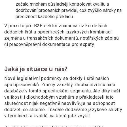
začalo mnohem důsledněji kontrolovat kvalitu a
dodržování procesních pravidel, což zvýšilo nároky na
preciznost každého překladu.
V praxi to pro B2B sektor znamená riziko delších
dodacích lhůt u specifických jazykových kombinací,
zejména u transakčních dokumentů, notářských zápisů
či pracovněprávní dokumentace pro expaty.
Jaká je situace u nás?
Nové legislativní podmínky se dotkly i sítě našich
spolupracovníků. Změny zasáhly zhruba čtvrtinu naší
databáze v tomto specifickém segmentu. Ale díky naší
velikosti i dlouhodobým vztahům s překladateli tato
skutečnost nijak negativně neovlivňuje na schopnost
dodržet, co slíbíme. I
nadále dodáváme jazykové služby
v termínech a kvalitě, na které jste zvyklí.