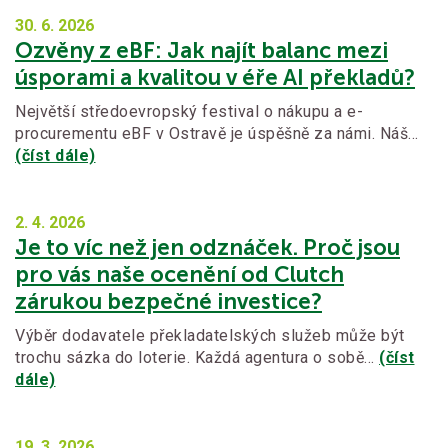
30. 6.
2026
Ozvěny z eBF: Jak najít balanc mezi
úsporami a kvalitou v éře AI překladů?
Největší středoevropský festival o nákupu a e-
procurementu eBF v Ostravě je úspěšně za námi. Náš…
(číst dále)
2. 4.
2026
Je to víc než jen odznáček. Proč jsou
pro vás naše ocenění od Clutch
zárukou bezpečné investice?
Výběr dodavatele překladatelských služeb může být
trochu sázka do loterie. Každá agentura o sobě…
(číst
dále)
19. 3.
2026