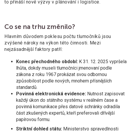
to přináší nové výzvy v
plánování i
logistice.
Co se na trhu změnilo?
Hlavním důvodem poklesu počtu tlumočníků jsou
zvýšené nároky na výkon této činnosti. Mezi
nejzásadnější faktory patří:
Konec přechodného období:
K 31. 12. 2025 vypršela
lhůta, dokdy museli tlumočníci jmenovaní podle
zákona z roku 1967 prokázat svou odbornou
způsobilost podle nových, mnohem přísnějších
standardů.
Povinná elektronická evidence:
Nutnost zapisovat
každý úkon do státního systému v reálném čase a
povinná komunikace přes datové schránky odradila
část zkušených expertů, kteří preferovali dřívější
papírovou formu.
Striktní dohled státu:
Ministerstvo spravedlnosti