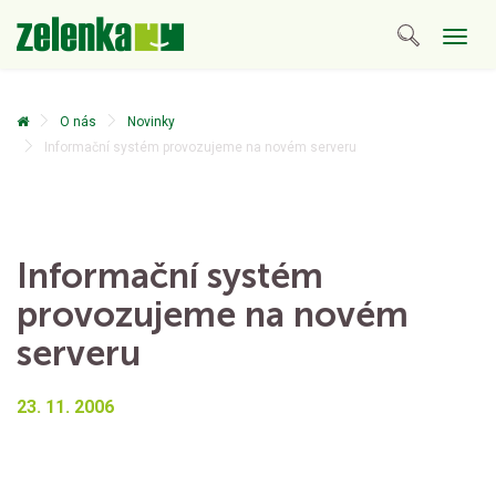
Togg
navig
O nás
Novinky
Informační systém provozujeme na novém serveru
Informační systém
provozujeme na novém
serveru
23. 11. 2006