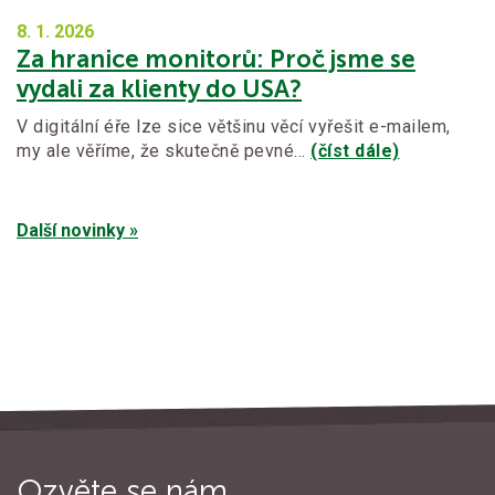
8. 1.
2026
Za hranice monitorů: Proč jsme se
vydali za klienty do USA?
V digitální éře lze sice většinu věcí vyřešit e-mailem,
my ale věříme, že skutečně pevné…
(číst dále)
Další novinky »
Ozvěte se nám