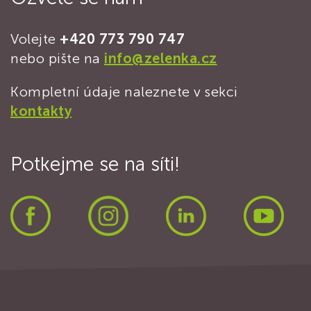
Volejte
+420 773 790 747
nebo pište na
info@zelenka.cz
Kompletní údaje naleznete v sekci
kontakty
Potkejme se na síti!
Facebook
Instagram
LinkedIn
Yout