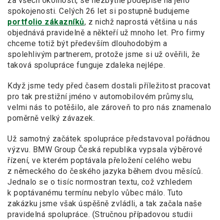
za všech okolností, se nezbytně podepíše na jeho
spokojenosti. Celých 26 let si postupně budujeme
portfolio zákazníků
, z nichž naprostá většina u nás
objednává pravidelně a někteří už mnoho let. Pro firmy
chceme totiž být především dlouhodobým a
spolehlivým partnerem, protože jsme si už ověřili, že
taková spolupráce funguje zdaleka nejlépe.
Když jsme tedy před časem dostali příležitost pracovat
pro tak prestižní jméno v automobilovém průmyslu,
velmi nás to potěšilo, ale zároveň to pro nás znamenalo
poměrně velký závazek.
Už samotný začátek spolupráce představoval pořádnou
výzvu. BMW Group Česká republika vypsala výběrové
řízení, ve kterém poptávala přeložení celého webu
z německého do českého jazyka během dvou měsíců.
Jednalo se o tisíc normostran textu, což vzhledem
k poptávanému termínu nebylo vůbec málo. Tuto
zakázku jsme však úspěšně zvládli, a tak začala naše
pravidelná spolupráce. (Stručnou případovou studii