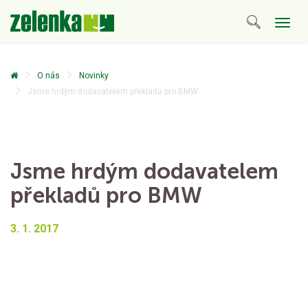
Togg
navig
O nás
Novinky
Jsme hrdým dodavatelem překladů pro BMW
Jsme hrdým dodavatelem
překladů pro BMW
3. 1. 2017