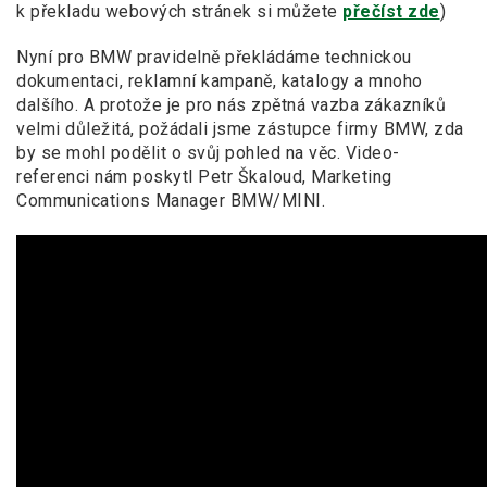
k překladu webových stránek si můžete
přečíst zde
)
Nyní pro BMW pravidelně překládáme technickou
dokumentaci, reklamní kampaně, katalogy a mnoho
dalšího. A protože je pro nás zpětná vazba zákazníků
velmi důležitá, požádali jsme zástupce firmy BMW, zda
by se mohl podělit o svůj pohled na věc. Video-
referenci nám poskytl Petr Škaloud, Marketing
Communications Manager BMW/MINI.