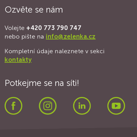
Ozvěte se nám
Volejte
+420 773 790 747
nebo pište na
info@zelenka.cz
Kompletní údaje naleznete v sekci
kontakty
Potkejme se na síti!
Facebook
Instagram
LinkedIn
Yout