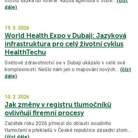
trochu sázka do loterie. Každá agentura o sobě…
(číst
dále)
19. 3.
2026
World Health Expo v Dubaji: Jazyková
infrastruktura pro celý životní cyklus
HealthTechu
Světové zdravotnictví se v Dubaji ukázalo v celé své
komplexnosti. Nešlo nám jen o mapování nových…
(číst
dále)
10. 2.
2026
Jak změny v registru tlumočníků
ovlivňují firemní procesy
Začátek roku 2026 přinesl do oblasti soudního
tlumočení a překladů v České republice zásadní zlom.…
(číst dále)