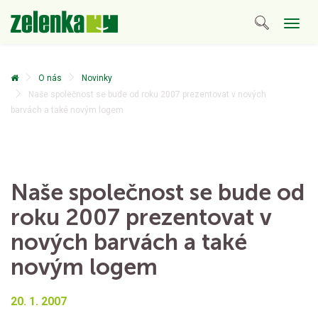
Togg
navig
O nás
Novinky
Naše společnost se bude od roku 2007 prezentovat v nových
barvách a také novým logem
Naše společnost se bude od
roku 2007 prezentovat v
nových barvách a také
novým logem
20. 1. 2007