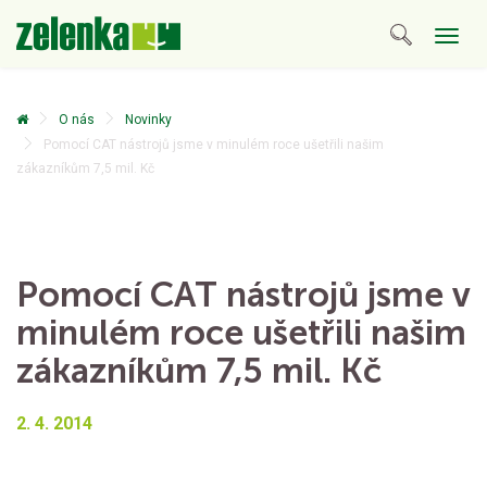
Togg
navig
O nás
Novinky
Pomocí CAT nástrojů jsme v minulém roce ušetřili našim
zákazníkům 7,5 mil. Kč
Pomocí CAT nástrojů jsme v
minulém roce ušetřili našim
zákazníkům 7,5 mil. Kč
2. 4. 2014