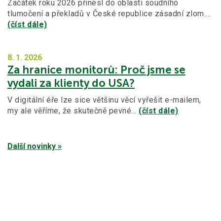
Začátek roku 2026 přinesl do oblasti soudního
tlumočení a překladů v České republice zásadní zlom.…
(číst dále)
8. 1.
2026
Za hranice monitorů: Proč jsme se
vydali za klienty do USA?
V digitální éře lze sice většinu věcí vyřešit e-mailem,
my ale věříme, že skutečně pevné…
(číst dále)
Další novinky »