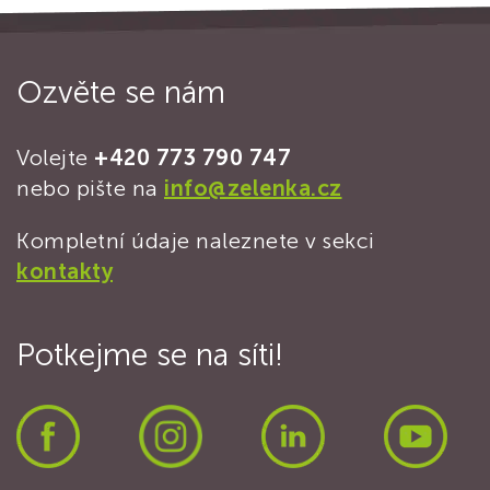
Ozvěte se nám
Volejte
+420 773 790 747
nebo pište na
info@zelenka.cz
Kompletní údaje naleznete v sekci
kontakty
Potkejme se na síti!
Facebook
Instagram
LinkedIn
Yout