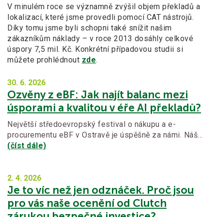
V minulém roce se významně zvýšil objem překladů a
lokalizací, které jsme provedli pomocí CAT nástrojů.
Díky tomu jsme byli schopni také snížit našim
zákazníkům náklady – v roce 2013 dosáhly celkové
úspory 7,5 mil. Kč. Konkrétní případovou studii si
můžete prohlédnout
zde
.
30. 6.
2026
Ozvěny z eBF: Jak najít balanc mezi
úsporami a kvalitou v éře AI překladů?
Největší středoevropský festival o nákupu a e-
procurementu eBF v Ostravě je úspěšně za námi. Náš…
(číst dále)
2. 4.
2026
Je to víc než jen odznáček. Proč jsou
pro vás naše ocenění od Clutch
zárukou bezpečné investice?