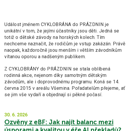
Událost jménem CYKLOBRÁNA do PRÁZDNIN je
unikátní v tom, že jejími účastníky jsou děti. Jedná se
totiž o dětské závody na horských kolech. Tím
nechceme naznačit, že rodičům je vstup zakázán. Právě
naopak, každoročně jsou menším i větším závodníkům
vítanou oporou a nadšeným publikem.
Z CYKLOBRÁNY do PRÁZDNIN se stala oblíbená
rodinná akce, nejenom díky samotným dětským
závodům, ale i doprovodnému programu. Koná se 14.
června 2015 v areálu Všemina. Pořadatelům přejeme, ať
se jim vše vydaří a objednají si pěkné počasí.
30. 6.
2026
Ozvěny z eBF: Jak najít balanc mezi
úsporami a kvalitou v éře AI překladů?