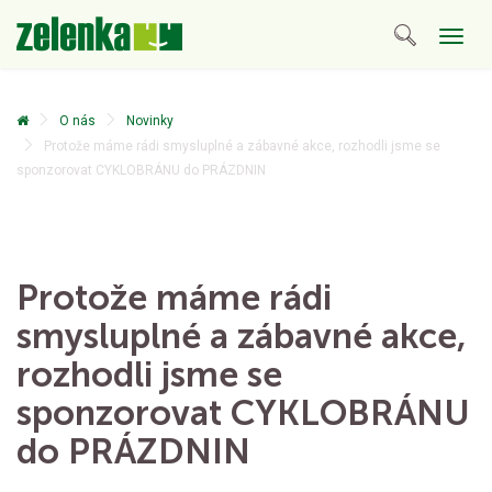
Togg
navig
O nás
Novinky
Protože máme rádi smysluplné a zábavné akce, rozhodli jsme se
sponzorovat CYKLOBRÁNU do PRÁZDNIN
Protože máme rádi
smysluplné a zábavné akce,
rozhodli jsme se
sponzorovat CYKLOBRÁNU
do PRÁZDNIN