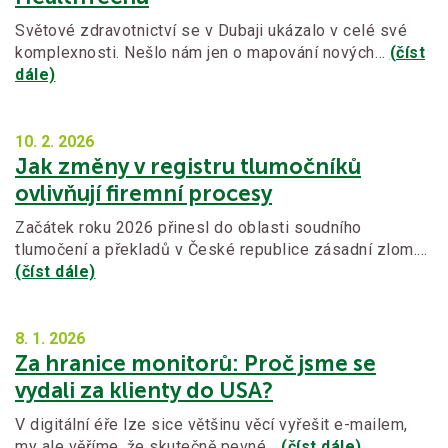
Světové zdravotnictví se v Dubaji ukázalo v celé své
komplexnosti. Nešlo nám jen o mapování nových…
(číst
dále)
10. 2.
2026
Jak změny v registru tlumočníků
ovlivňují firemní procesy
Začátek roku 2026 přinesl do oblasti soudního
tlumočení a překladů v České republice zásadní zlom.…
(číst dále)
8. 1.
2026
Za hranice monitorů: Proč jsme se
vydali za klienty do USA?
V digitální éře lze sice většinu věcí vyřešit e-mailem,
my ale věříme, že skutečně pevné…
(číst dále)