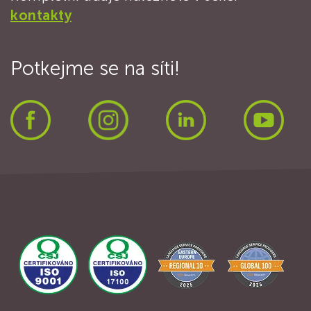
kontakty
Potkejme se na síti!
Facebook
Instagram
LinkedIn
Yout