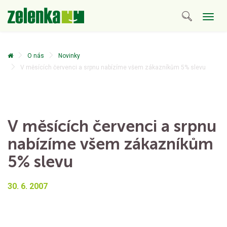
Togg
navig
O nás
Novinky
V měsících červenci a srpnu nabízíme všem zákazníkům 5% slevu
V měsících červenci a srpnu
nabízíme všem zákazníkům
5% slevu
30. 6. 2007