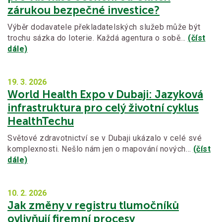
zárukou bezpečné investice?
Výběr dodavatele překladatelských služeb může být
trochu sázka do loterie. Každá agentura o sobě…
(číst
dále)
19. 3.
2026
World Health Expo v Dubaji: Jazyková
infrastruktura pro celý životní cyklus
HealthTechu
Světové zdravotnictví se v Dubaji ukázalo v celé své
komplexnosti. Nešlo nám jen o mapování nových…
(číst
dále)
10. 2.
2026
Jak změny v registru tlumočníků
ovlivňují firemní procesy