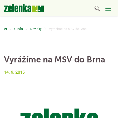
Togg
navig
O nás
Novinky
Vyrážíme na MSV do Brna
Vyrážíme na MSV do Brna
14. 9. 2015