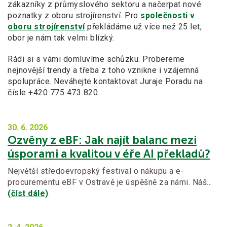
zákazníky z průmyslového sektoru a načerpat nové
poznatky z oboru strojírenství. Pro
společnosti v
oboru strojírenství
překládáme už více než 25 let,
obor je nám tak velmi blízký.
Rádi si s vámi domluvíme schůzku. Probereme
nejnovější trendy a třeba z toho vznikne i vzájemná
spolupráce. Neváhejte kontaktovat Juraje Poradu na
čísle +420 775 473 820.
30. 6.
2026
Ozvěny z eBF: Jak najít balanc mezi
úsporami a kvalitou v éře AI překladů?
Největší středoevropský festival o nákupu a e-
procurementu eBF v Ostravě je úspěšně za námi. Náš…
(číst dále)