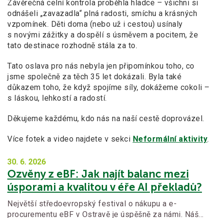
Závěrečná celní kontrola proběhla hladce – všichni si
odnášeli „zavazadla“ plná radosti, smíchu a
krásných
vzpomínek. Děti doma (nebo už i
cestou) usínaly
s
novými zážitky a
dospělí s
úsměvem a
pocitem, že
tato destinace rozhodně stála za to.
Tato oslava pro nás nebyla jen připomínkou toho, co
jsme společně za těch 35
let dokázali. Byla také
důkazem toho, že když spojíme síly, dokážeme cokoli –
s
láskou, lehkostí a
radostí.
Děkujeme každému, kdo nás na naší cestě doprovázel.
Více fotek a
video najdete v
sekci
Neformální aktivity
.
30. 6.
2026
Ozvěny z eBF: Jak najít balanc mezi
úsporami a kvalitou v éře AI překladů?
Největší středoevropský festival o nákupu a e-
procurementu eBF v Ostravě je úspěšně za námi. Náš…