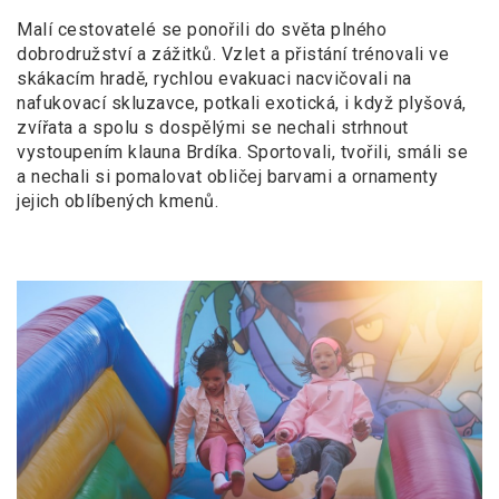
Malí cestovatelé se ponořili do světa plného
dobrodružství a
zážitků. Vzlet a
přistání trénovali ve
skákacím hradě, rychlou evakuaci nacvičovali na
nafukovací skluzavce, potkali exotická, i
když plyšová,
zvířata a
spolu s
dospělými se nechali strhnout
vystoupením klauna Brdíka. Sportovali, tvořili, smáli se
a
nechali si pomalovat obličej barvami a
ornamenty
jejich oblíbených kmenů.