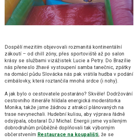
Dospělí mezitím objevovali rozmanitá kontinentální
zákoutí – od chill zóny, přes sportoviště až po salon
krásy se službami vizážistek Lucie a
Petry. Do Brazílie
nás přeneslo žhavé vystoupení samba tanečnic, zpátky
na domácí půdu Slovácka nás pak vrátila hudba v
podání
cimbálovky, která roztančila mnohá srdce (i
nohy).
A
jak bylo o
cestovatele postaráno? Skvěle! Dodržování
cestovního itineráře hlídala energická moderátorka
Monika, takže jsme žádnou z
atrakcí plánovaných na
trase nevynechali. Hudební kulisu, aby výprava řádně
odsýpala, obstaral DJ Michal. Energii jsme vysíleným
dobrodruhům průběžně doplňovali tak výborným
občerstvením
Restaurace na koupališti
, že se