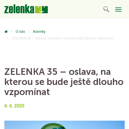
Togg
navig
O nás
Novinky
ZELENKA 35 – oslava, na kterou se bude ještě dlouho vzpomínat
ZELENKA 35 – oslava, na
kterou se bude ještě dlouho
vzpomínat
6. 6. 2025