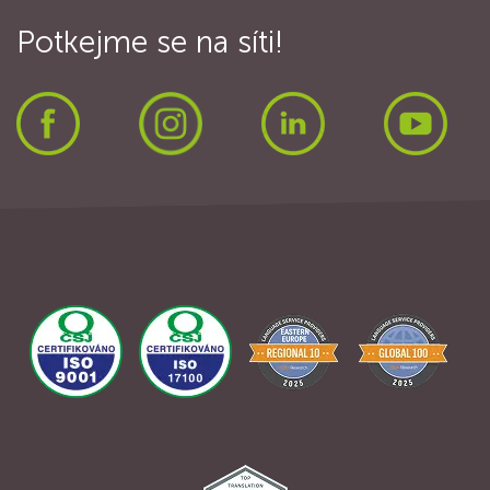
Potkejme se na síti!
Facebook
Instagram
LinkedIn
Yout