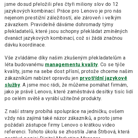
jsme dosud přeložili přes čtyři miliony slov do 12
jazykových kombinací. Práce pro Lenovo je pro nás
nejenom prestižní záležitostí, ale zároveň i velkým
závazkem. Pravidelně dáváme dohromady týmy
překladatelů, které jsou schopny překládat zmíněných
dvanáct jazykových kombinací, což si žádá značnou
dávku koordinace.
Vše zvládáme díky našim zkušeným překladatelům a
léta budovanému
managementu kvality
. Co se týče
kvality, jsme na sebe dost přísní, protože chceme našim
zákazníkům nabízet opravdu jen
prvotřídní jazykové
služby
. A jsme moc rádi, že můžeme pomáhat firmám,
jako je právě Lenovo, které zaměstnává desítky tisíc lidí
po celém světě a vyrábí užitečné produkty.
Z naší strany probíhá spolupráce na jedničku, ovšem
vždy nás zajímá také názor zákazníků, a proto jsme
požádali zástupce firmy Lenovo o krátkou video
referenci. Tohoto úkolu se zhostila Jana Štrbová, která