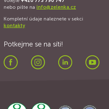
Volejte
+420 773 790 747
nebo pište na
info@zelenka.cz
Kompletní údaje naleznete v sekci
kontakty
Potkejme se na síti!
Facebook
Instagram
LinkedIn
Yout