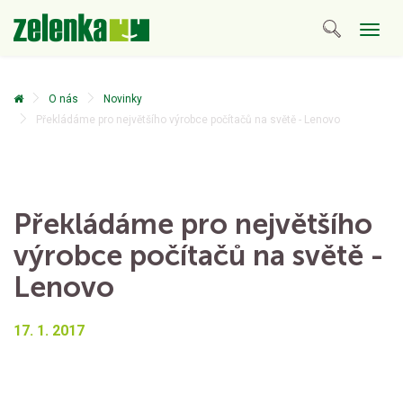
Togg
navig
O nás
Novinky
Překládáme pro největšího výrobce počítačů na světě - Lenovo
Překládáme pro největšího
výrobce počítačů na světě -
Lenovo
17. 1. 2017