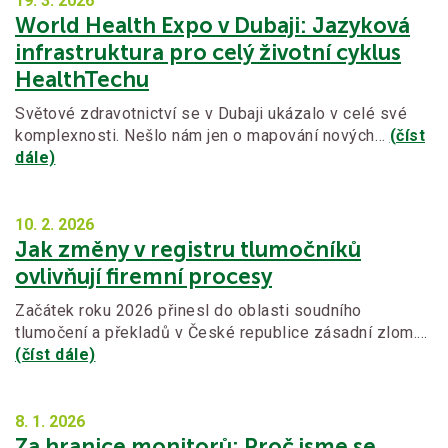
19. 3.
2026
World Health Expo v Dubaji: Jazyková
infrastruktura pro celý životní cyklus
HealthTechu
Světové zdravotnictví se v Dubaji ukázalo v celé své
komplexnosti. Nešlo nám jen o mapování nových…
(číst
dále)
10. 2.
2026
Jak změny v registru tlumočníků
ovlivňují firemní procesy
Začátek roku 2026 přinesl do oblasti soudního
tlumočení a překladů v České republice zásadní zlom.…
(číst dále)
8. 1.
2026
Za hranice monitorů: Proč jsme se