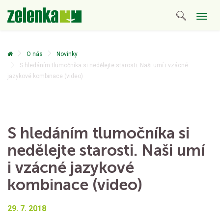
Togg
navig
O nás
Novinky
S hledáním tlumočníka si nedělejte starosti. Naši umí i vzácné
jazykové kombinace (video)
S hledáním tlumočníka si
nedělejte starosti. Naši umí
i vzácné jazykové
kombinace (video)
29. 7. 2018