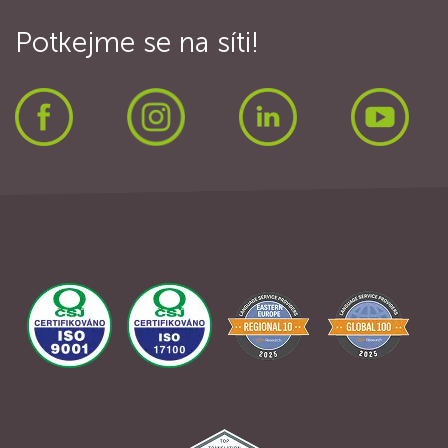
Potkejme se na síti!
Facebook
Instagram
LinkedIn
Yout