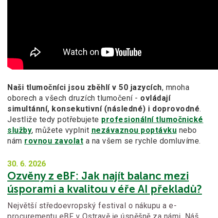
Naši tlumočníci jsou zběhlí v 50 jazycích
, mnoha
oborech a všech druzích tlumočení -
ovládají
simultánní, konsekutivní (následné) i doprovodné
.
Jestliže tedy potřebujete
profesionální tlumočnické
služby
, můžete vyplnit
nezávaznou poptávku
nebo
nám
rovnou zavolat
a na všem se rychle domluvíme.
30. 6.
2026
Ozvěny z eBF: Jak najít balanc mezi
úsporami a kvalitou v éře AI překladů?
Největší středoevropský festival o nákupu a e-
procurementu eBF v Ostravě je úspěšně za námi. Náš…