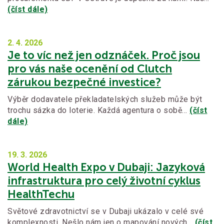
(číst dále)
2. 4.
2026
Je to víc než jen odznáček. Proč jsou
pro vás naše ocenění od Clutch
zárukou bezpečné investice?
Výběr dodavatele překladatelských služeb může být
trochu sázka do loterie. Každá agentura o sobě…
(číst
dále)
19. 3.
2026
World Health Expo v Dubaji: Jazyková
infrastruktura pro celý životní cyklus
HealthTechu
Světové zdravotnictví se v Dubaji ukázalo v celé své
komplexnosti. Nešlo nám jen o mapování nových…
(číst