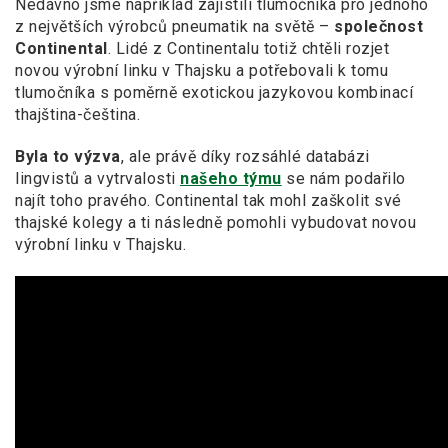
Nedávno jsme například zajistili tlumočníka pro jednoho
z největších výrobců pneumatik na světě –
společnost
Continental
. Lidé z Continentalu totiž chtěli rozjet
novou výrobní linku v Thajsku a potřebovali k tomu
tlumočníka s poměrně exotickou jazykovou kombinací
thajština-čeština.
Byla to výzva
, ale právě díky rozsáhlé databázi
lingvistů a vytrvalosti
našeho týmu
se nám podařilo
najít toho pravého. Continental tak mohl zaškolit své
thajské kolegy a ti následně pomohli vybudovat novou
výrobní linku v Thajsku.