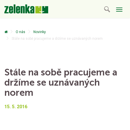
Togg
navig
O nás
Novinky
Stále na sobě pracujeme a držíme se uznávaných norem
Stále na sobě pracujeme a
držíme se uznávaných
norem
15. 5. 2016