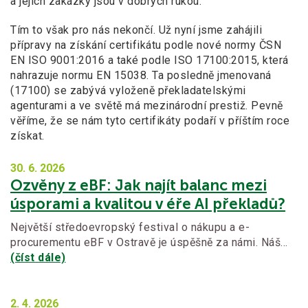
a jejich zakázky jsou v dobrých rukou.
Tím to však pro nás nekončí. Už nyní jsme zahájili
přípravy na získání certifikátu podle nové normy ČSN
EN ISO 9001:2016 a také podle ISO 17100:2015, která
nahrazuje normu EN 15038. Ta posledně jmenovaná
(17100) se zabývá vyloženě překladatelskými
agenturami a ve světě má mezinárodní prestiž. Pevně
věříme, že se nám tyto certifikáty podaří v příštím roce
získat.
30. 6.
2026
Ozvěny z eBF: Jak najít balanc mezi
úsporami a kvalitou v éře AI překladů?
Největší středoevropský festival o nákupu a e-
procurementu eBF v Ostravě je úspěšně za námi. Náš…
(číst dále)
2. 4.
2026