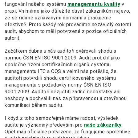
fungování našeho systému
managementu kvality
v
praxi. Vnímáme jako důležité dávat zákazníkům najevo,
že se řídíme uznávanými normami a pracujeme
efektivně. Proto každý rok provádíme nezávislý externí
audit, abychom to měli potvrzené z pozice oficiálních
autorit.
Začátkem dubna u nás auditoři ověřovali shodu s
normou ČSN EN ISO 9001:2009. Audit proběhl jako
společné řízení certifikačních orgánů systému
managementu ITC a CQS a velmi nás potěšilo, že
auditoři potvrdili shodu certifikovaného systému
managementu s požadavky normy ČSN EN ISO
9001:2009. Auditoři nezjistili žádné nedostatky ani
neshody a pochválili nás za připravenost a otevřenou
komunikaci během auditu.
I když z toho samozřejmě máme radost, výsledek
auditu je významný především pro
naše zákazníky
.
Opět mají oficiálně potvrzené, že fungujeme spolehlivě