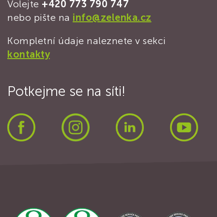
Volejte
+420 773 790 747
nebo pište na
info@zelenka.cz
Kompletní údaje naleznete v sekci
kontakty
Potkejme se na síti!
Facebook
Instagram
LinkedIn
Yout