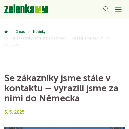
Togg
navig
O nás
Novinky
Se zákazníky jsme stále v kontaktu – vyrazili jsme za nimi do
Německa
Se zákazníky jsme stále v
kontaktu – vyrazili jsme za
nimi do Německa
5. 5. 2025