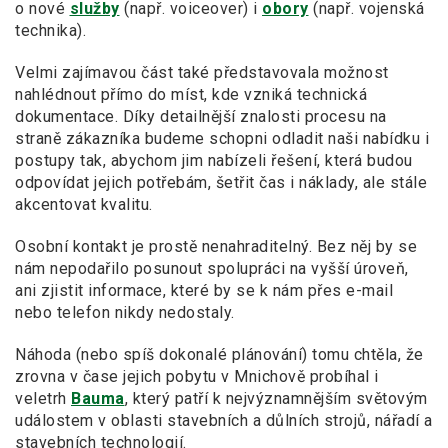
o nové
služby
(např. voiceover) i
obory
(např. vojenská
technika).
Velmi zajímavou část také představovala možnost
nahlédnout přímo do míst, kde vzniká technická
dokumentace. Díky detailnější znalosti procesu na
straně zákazníka budeme schopni odladit naši nabídku i
postupy tak, abychom jim nabízeli řešení, která budou
odpovídat jejich potřebám, šetřit čas i náklady, ale stále
akcentovat kvalitu.
Osobní kontakt je prostě nenahraditelný. Bez něj by se
nám nepodařilo posunout spolupráci na vyšší úroveň,
ani zjistit informace, které by se k nám přes e-mail
nebo telefon nikdy nedostaly.
Náhoda (nebo spíš dokonalé plánování) tomu chtěla, že
zrovna v čase jejich pobytu v Mnichově probíhal i
veletrh
Bauma
, který patří k nejvýznamnějším světovým
událostem v oblasti stavebních a důlních strojů, nářadí a
stavebních technologií.