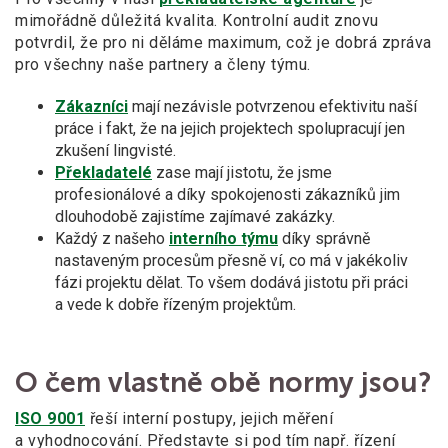
mimořádně důležitá kvalita. Kontrolní audit znovu
potvrdil, že pro ni děláme maximum, což je dobrá zpráva
pro všechny naše partnery a členy týmu.
Zákazníci
mají nezávisle potvrzenou efektivitu naší
práce i fakt, že na jejich projektech spolupracují jen
zkušení lingvisté.
Překladatelé
zase mají jistotu, že jsme
profesionálové a díky spokojenosti zákazníků jim
dlouhodobě zajistíme zajímavé zakázky.
Každý z našeho
interního týmu
díky správně
nastaveným procesům přesně ví, co má v jakékoliv
fázi projektu dělat. To všem dodává jistotu při práci
a vede k dobře řízeným projektům.
O čem vlastně obě normy jsou?
ISO 9001
řeší interní postupy, jejich měření
a vyhodnocování. Představte si pod tím např. řízení