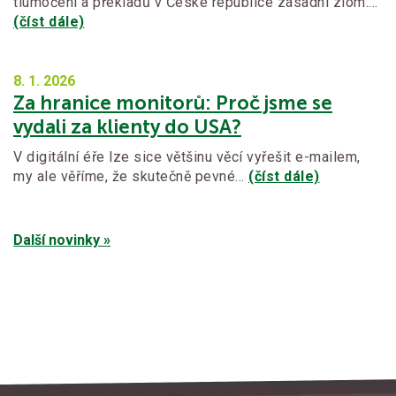
tlumočení a překladů v České republice zásadní zlom.…
(číst dále)
8. 1.
2026
Za hranice monitorů: Proč jsme se
vydali za klienty do USA?
V digitální éře lze sice většinu věcí vyřešit e-mailem,
my ale věříme, že skutečně pevné…
(číst dále)
Další novinky »