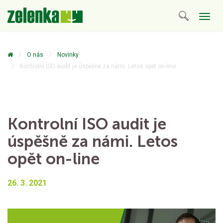
Togg
navig
O nás
Novinky
Kontrolní ISO audit je úspěšně za námi. Letos opět on-line
Kontrolní ISO audit je
úspěšně za námi. Letos
opět on-line
26. 3. 2021