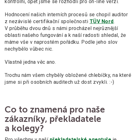
kontrolní, opět jsme se rozhodli pro on-line verzi.
Hodnocení našich interních procesů se chopil auditor
z nezávislé certifikační společnosti
TÜV Nord
.
V průběhu dvou dnů s námi procházel nejrůznější
oblasti našeho fungování a k naší radosti shledal, že
máme vše v naprostém pořádku. Podle jeho slov
nechybělo vůbec nic.
Vlastně jedna věc ano.
Trochu nám všem chyběly obložené chlebíčky, na které
jsme si při osobních auditech už dost zvykli. :-)
Co to
znamená pro naše
zákazníky, překladatele
a kolegy?
Pro všechny v naší
překladatelské agentuře
je