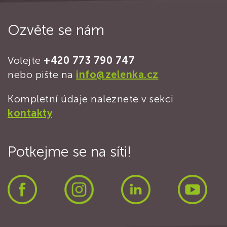
Ozvěte se nám
Volejte
+420 773 790 747
nebo pište na
info@zelenka.cz
Kompletní údaje naleznete v sekci
kontakty
Potkejme se na síti!
Facebook
Instagram
LinkedIn
Yout